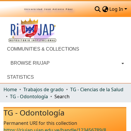
Log In
Universidad José Antonio Páez
COMMUNITIES & COLLECTIONS
BROWSE RIUJAP
STATISTICS
Home
Trabajos de grado
TG - Ciencias de la Salud
TG - Odontología
Search
TG - Odontología
Permanent URI for this collection
https://riujap.ujap.edu.ve/handle/123456789/8