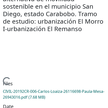
sostenible en el municipio San
Diego, estado Carabobo. Tramo
de estudio: urbanización El Morro
I-urbanización El Remanso
oading...
Files
CIVIL-20192CR-006-Carlos-Loaiza-26116698-Paula-Mesa-
26943016.pdf
(7.68 MB)
Date