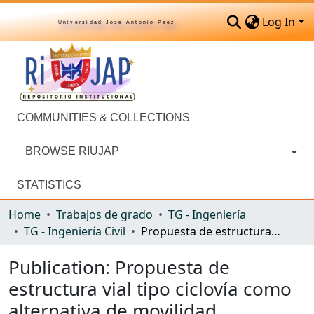
Log In
Universidad José Antonio Páez
COMMUNITIES & COLLECTIONS
BROWSE RIUJAP
STATISTICS
Home
Trabajos de grado
TG - Ingeniería
TG - Ingeniería Civil
Propuesta de estructura vial tipo ciclovía como alternativa de movilidad sostenible en el municipio San Diego, estado Carabobo. Tramo de estudio: urbanización El Morro I-urbanización El Remanso
Publication:
Propuesta de
estructura vial tipo ciclovía como
alternativa de movilidad