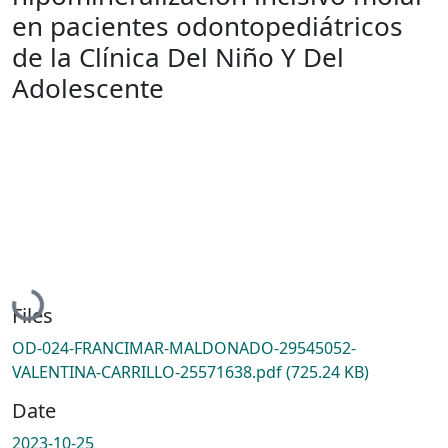
en pacientes odontopediátricos
de la Clínica Del Niño Y Del
Adolescente
Loading...
Files
OD-024-FRANCIMAR-MALDONADO-29545052-
VALENTINA-CARRILLO-25571638.pdf
(725.24 KB)
Date
2023-10-25