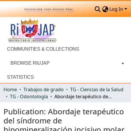
Log In
Universidad José Antonio Páez
COMMUNITIES & COLLECTIONS
BROWSE RIUJAP
STATISTICS
Home
Trabajos de grado
TG - Ciencias de la Salud
TG - Odontología
Abordaje terapéutico del síndrome de hipomineralización incisivo molar en pacientes odontopediátricos de la Clínica Del Niño Y Del Adolescente
Publication:
Abordaje terapéutico
del síndrome de
hipomineralización incisivo molar