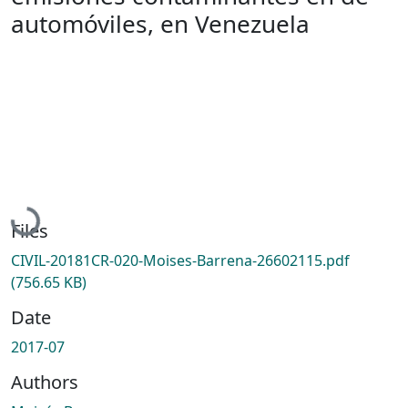
automóviles, en Venezuela
Loading...
Files
CIVIL-20181CR-020-Moises-Barrena-26602115.pdf
(756.65 KB)
Date
2017-07
Authors