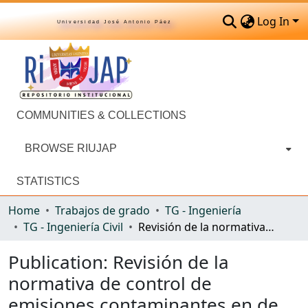
Log In
Universidad José Antonio Páez
COMMUNITIES & COLLECTIONS
BROWSE RIUJAP
STATISTICS
Home
Trabajos de grado
TG - Ingeniería
TG - Ingeniería Civil
Revisión de la normativa de control de emisiones contaminantes en de automóviles, en Venezuela
Publication:
Revisión de la
normativa de control de
emisiones contaminantes en de