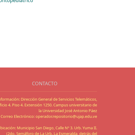
ntopediátrico
CONTACTO
nformación: Dirección General de Servicios Telemáticos,
ficio 4. Piso 4. Extensión 1250. Campus universitario de
la Universidad José Antonio Páez
Correo Electrónico: operador.repositorio@ujap.edu.ve
bicación: Municipio San Diego, Calle Nº 3. Urb. Yuma II.
(2do. Semáforo de La Urb. La Esmeralda, detrás del