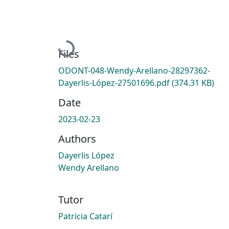
Loading...
Files
ODONT-048-Wendy-Arellano-28297362-
Dayerlis-López-27501696.pdf
(374.31 KB)
Date
2023-02-23
Authors
Dayerlis López
Wendy Arellano
Tutor
Patricia Catarí