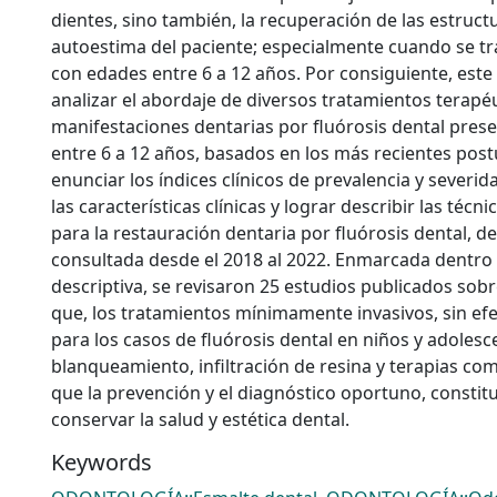
dientes, sino también, la recuperación de las estruct
autoestima del paciente; especialmente cuando se tra
con edades entre 6 a 12 años. Por consiguiente, este
analizar el abordaje de diversos tratamientos terapé
manifestaciones dentarias por fluórosis dental pres
entre 6 a 12 años, basados en los más recientes post
enunciar los índices clínicos de prevalencia y severid
las características clínicas y lograr describir las téc
para la restauración dentaria por fluórosis dental, de
consultada desde el 2018 al 2022. Enmarcada dentro
descriptiva, se revisaron 25 estudios publicados sobre
que, los tratamientos mínimamente invasivos, sin ef
para los casos de fluórosis dental en niños y adolesc
blanqueamiento, infiltración de resina y terapias co
que la prevención y el diagnóstico oportuno, constit
conservar la salud y estética dental.
Keywords