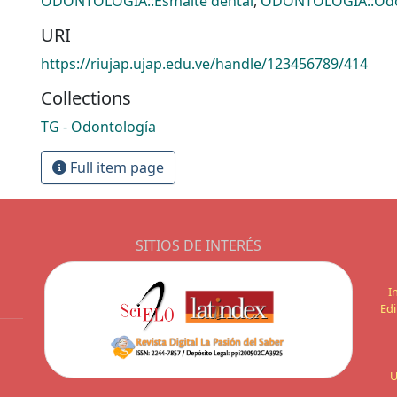
ODONTOLOGÍA::Esmalte dental
,
ODONTOLOGÍA::Odo
URI
https://riujap.ujap.edu.ve/handle/123456789/414
Collections
TG - Odontología
Full item page
SITIOS DE INTERÉS
I
Edi
U