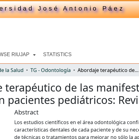
ersidad José Antonio Páez
WSE RIUJAP
STATISTICS
de la Salud
TG - Odontología
Abordaje terapéutico de las manifestaciones dentarias por fluórisis dental en pacientes pediátricos: Revisión bibliográfica
 terapéutico de las manifes
en pacientes pediátricos: Revi
Abstract
Los estudios científicos en el área odontológica con
características dentales de cada paciente y de su nece
de técnicas o tratamientos para mejorar no sólo la ap