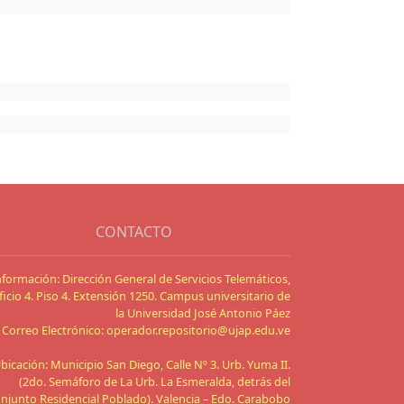
CONTACTO
nformación: Dirección General de Servicios Telemáticos,
ficio 4. Piso 4. Extensión 1250. Campus universitario de
la Universidad José Antonio Páez
Correo Electrónico: operador.repositorio@ujap.edu.ve
bicación: Municipio San Diego, Calle Nº 3. Urb. Yuma II.
(2do. Semáforo de La Urb. La Esmeralda, detrás del
njunto Residencial Poblado). Valencia – Edo. Carabobo