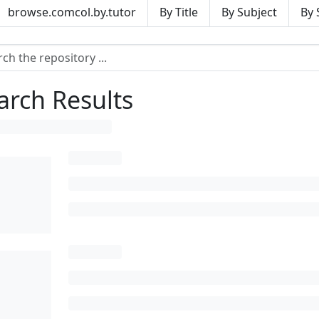
browse.comcol.by.tutor
By Title
By Subject
By 
arch Results