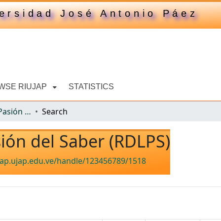
ersidad José Antonio Páez
WSE RIUJAP
STATISTICS
Revista Digital La Pasión del Saber (RDLPS)
Search
sión del Saber (RDLPS)
ujap.ujap.edu.ve/handle/123456789/1518