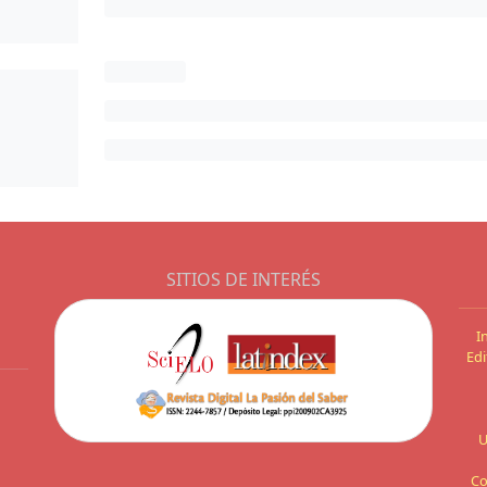
SITIOS DE INTERÉS
I
Edi
U
Co