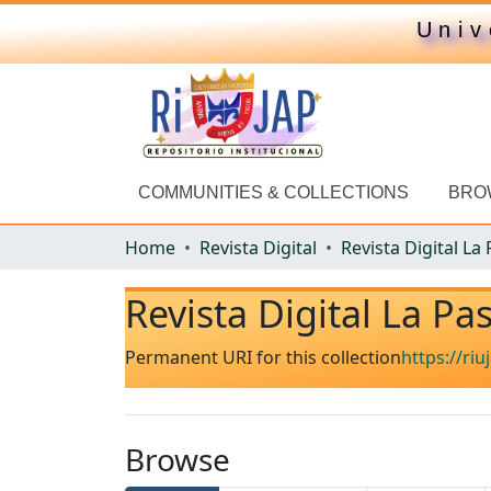
Univ
COMMUNITIES & COLLECTIONS
BRO
Home
Revista Digital
Revista Digital La Pa
Permanent URI for this collection
https://ri
Browse