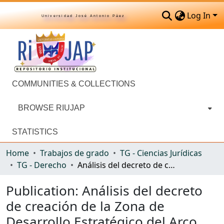
Log In
Universidad José Antonio Páez
COMMUNITIES & COLLECTIONS
BROWSE RIUJAP
STATISTICS
Home
Trabajos de grado
TG - Ciencias Jurídicas
TG - Derecho
Análisis del decreto de creación de la Zona de Desarrollo Estratégico del Arco Minero del Orinoco y el impacto ambiental ubicado en el estado Bolívar en Venezuela
Publication:
Análisis del decreto
de creación de la Zona de
Desarrollo Estratégico del Arco